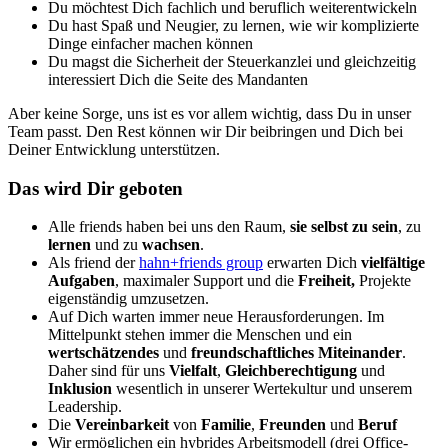
Du möchtest Dich fachlich und beruflich weiterentwickeln
Du hast Spaß und Neugier, zu lernen, wie wir komplizierte
Dinge einfacher machen können
Du magst die Sicherheit der Steuerkanzlei und gleichzeitig
interessiert Dich die Seite des Mandanten
Aber keine Sorge, uns ist es vor allem wichtig, dass Du in unser
Team passt. Den Rest können wir Dir beibringen und Dich bei
Deiner Entwicklung unterstützen.
Das wird Dir geboten
Alle friends haben bei uns den Raum,
sie selbst zu sein
, zu
lernen
und zu
wachsen
.
Als friend der
hahn+friends group
erwarten Dich
vielfältige
Aufgaben
, maximaler Support und die
Freiheit,
Projekte
eigenständig umzusetzen.
Auf Dich warten immer neue Herausforderungen. Im
Mittelpunkt stehen immer die Menschen und ein
wertschätzendes
und
freundschaftliches Miteinander
.
Daher sind für uns
Vielfalt
,
Gleichberechtigung
und
Inklusion
wesentlich in unserer Wertekultur und unserem
Leadership.
Die
Vereinbarkeit
von
Familie
,
Freunden
und
Beruf
Wir ermöglichen ein hybrides Arbeitsmodell (drei Office-