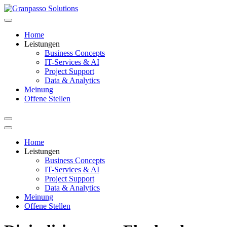
Zum
Inhalt
springen
Home
Leistungen
Business Concepts
IT-Services & AI
Project Support
Data & Analytics
Meinung
Offene Stellen
Home
Leistungen
Business Concepts
IT-Services & AI
Project Support
Data & Analytics
Meinung
Offene Stellen